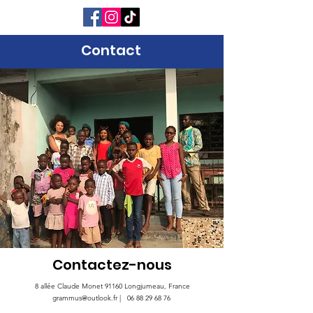
GRAMMUS
Contact
Contactez-nous
8 allée Claude Monet 91160 Longjumeau, France
grammus@outlook.fr |
06 88 29 68 76