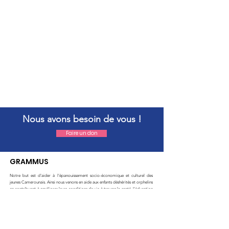
Nous avons besoin de vous !
Faire un don
GRAMMUS
Notre but est d'aider à l’épanouissement socio-économique et culturel des
jeunes Camerounais. Ainsi nous venons en aide aux enfants déshérités et orphelins
en contribuant à améliorer leurs conditions de vie à travers la santé, l’éducation
scolaire et la culture.
E-mail
:
grammus@outlook.com
Tél
:
06 88 29 68 76
Numéro siret :
815 290 671 00024